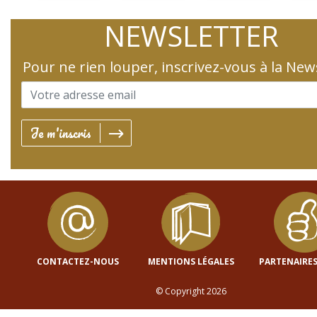
NEWSLETTER
Pour ne rien louper, inscrivez-vous à la New
Je m'inscris
CONTACTEZ-NOUS
MENTIONS LÉGALES
PARTENAIRES
© Copyright 2026