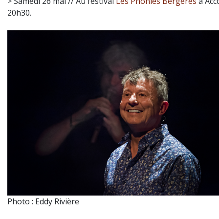
> Samedi 26 mai // Au festival
Les Phonies Bergères
à Acc
20h30.
Photo : Eddy Rivière