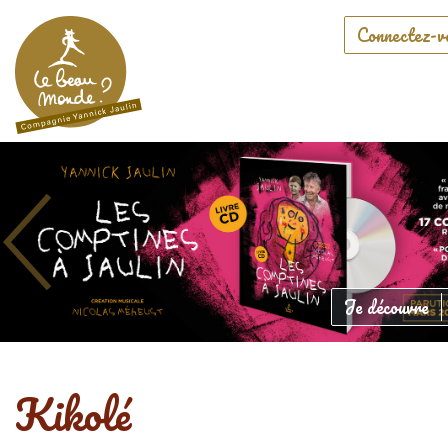
Connectez-v
Précédent
Je découvre
Kikolé