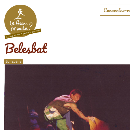
Connectez-v
Belesbat
Sur scène