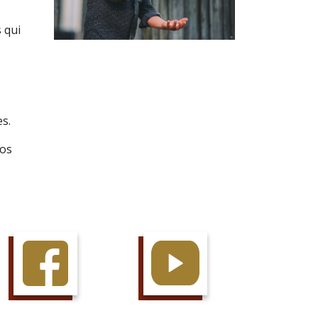
 qui
es.
nos
AIME LA PAGE
JETTE UN OEIL