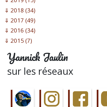
2018
(34)
2017
(49)
2016
(34)
2015
(7)
Yannick Jaulin
sur les réseaux