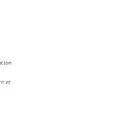
nt (on
ir et