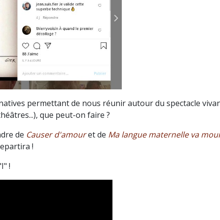
rnatives permettant de nous réunir autour du spectacle viva
âtres...), que peut-on faire ?
ndre de
Causer d'amour
et de
Ma langue maternelle va mour
epartira !
" !