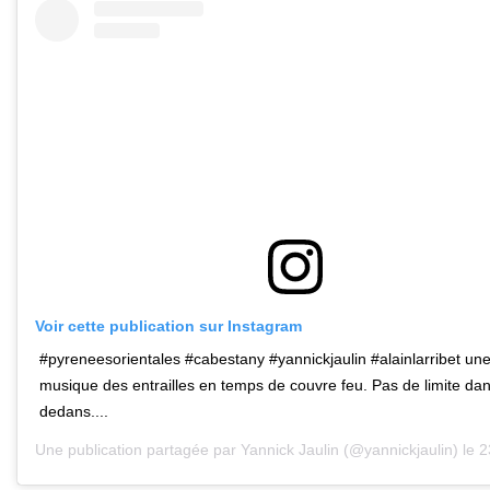
Voir cette publication sur Instagram
#pyreneesorientales #cabestany #yannickjaulin #alainlarribet un
musique des entrailles en temps de couvre feu. Pas de limite da
dedans....
Une publication partagée par
Yannick Jaulin
(@yannickjaulin) le
23 O