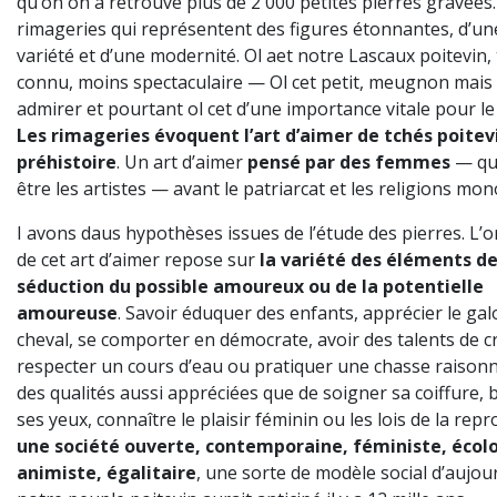
qu’on on a retrouvé plus de 2 000 petites pierres gravées
rimageries qui représentent des figures étonnantes, d’u
variété et d’une modernité. Ol aet notre Lascaux poitevin,
connu, moins spectaculaire — Ol cet petit, meugnon mais 
admirer et pourtant ol cet d’une importance vitale pour l
Les rimageries évoquent l’art d’aimer de tchés poitevi
préhistoire
. Un art d’aimer
pensé par des femmes
— qu’
être les artistes — avant le patriarcat et les religions mon
I avons daus hypothèses issues de l’étude des pierres. L’or
de cet art d’aimer repose sur
la variété des éléments d
séduction du possible amoureux ou de la potentielle
amoureuse
. Savoir éduquer des enfants, apprécier le gal
cheval, se comporter en démocrate, avoir des talents de c
respecter un cours d’eau ou pratiquer une chasse raison
des qualités aussi appréciées que de soigner sa coiffure, 
ses yeux, connaître le plaisir féminin ou les lois de la rep
une société ouverte, contemporaine, féministe, écol
animiste, égalitaire
, une sorte de modèle social d’aujou